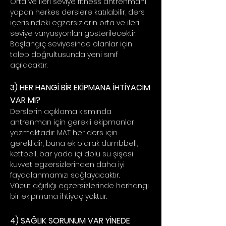
Orta ve ileri seviye fitness antrenmanı
yapan herkes derslere katılabilir, ders
içerisindeki egzersizlerin orta ve ileri
seviye varyasyonları gösterilecektir.
Başlangıç seviyesinde olanlar için
talep doğrultusunda yeni sınıf
açılacaktır.
3) HER HANGİ BİR EKİPMANA İHTİYACIM
VAR MI?
Derslerin açıklama kısmında
antrenman için gerekli ekipmanlar
yazmaktadır. MAT her ders için
gereklidir, buna ek olarak dumbbell,
kettbell, bar yada içi dolu su şişesi
kuvvet egzersizlerinden daha iyi
faydalanmamızı sağlayacaktır.
Vücut ağırlığı egzersizlerinde herhangi
bir ekipmana ihtiyaç yoktur.
4) SAĞLIK SORUNUM VAR YİNEDE