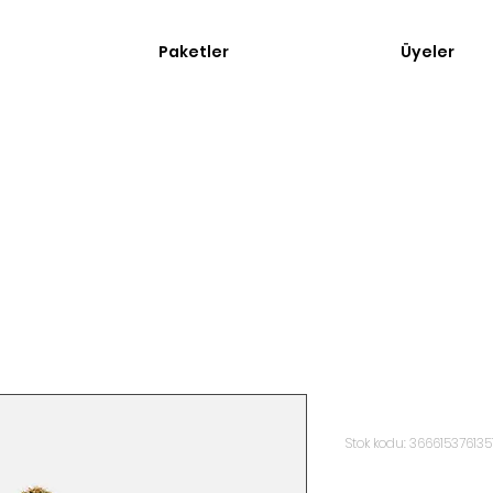
Paketler
Üyeler
Bu bir ürün
Stok kodu: 366615376135
Fiyat
₺7,50